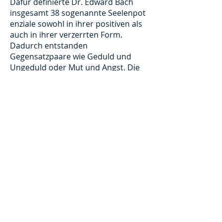
Dafür definierte Dr. Edward Bach
insgesamt 38 sogenannte Seelenpot
enziale sowohl in ihrer positiven als
auch in ihrer verzerrten Form.
Dadurch entstanden
Gegensatzpaare wie Geduld und
Ungeduld oder Mut und Angst. Die
disharmonischen Zerrformen zeigen
Symptome auf, die Menschen im
Seelenungleichgewicht entwickeln.
Die menschlichen Seelenpotenziale
haben laut Bach einen
entsprechenden Repräsentanten in
der Pflanzenwelt, der ausgleichend
auf den Seelenzustand wirken kann.
Nehmen Sie
Kontakt
zu mir auf und
lassen Sie sich kostenfrei telefonisch
beraten.