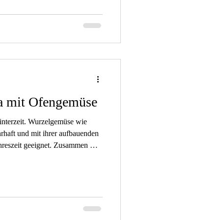
igen Gewürzen zubereitet, sind
Bauchschmerzen. Wildkräuter
ür oder bei einem Spaziergang
ta mit Ofengemüse
Winterzeit. Wurzelgemüse wie
rhaft und mit ihrer aufbauenden
ahreszeit geeignet. Zusammen mit
wiebeln, einer köstlichen
n ein Gedicht. Dazu leicht
rmesan und Trüffelöl. Polenta ist
laststoffe, Mineralstoffe wie
äure sowie langsam