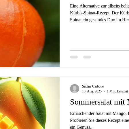
Eine Alternative zur allseits bel
Kürbis-Spinat-Rezept. Der Kürb
Spinat ein gesundes Duo im Her
immunmodulierende und leicht v
auf entschlackende, entzündu
Übersäuerung wirkende Eigensch
300 g Kürbis Hokkaido 3 EL Ol
Chiliflocken oder Pfeffer gemah
Mediterrane Gewürze (z.B.
Sabine Carbone
13. Aug. 2025
1 Min. Lesezeit
Sommersalat mit
Erfrischender Salat mit Mango,
Probieren Sie dieses Rezept ein
ein Genuss...