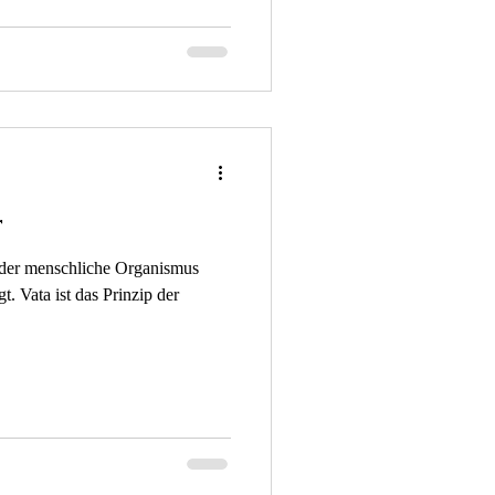
r
st der menschliche Organismus
p der