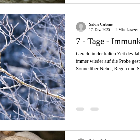
Sabine Carbone
17. Dez. 2025
2 Min. Lesezeit
7 - Tage - Immun
Gerade in der kalten Zeit des J
immer wieder auf die Probe geste
Sonne über Nebel, Regen und Sc
gewisse Wärme zwischendurch, d
werden lässt. Dazu kommen zum 
stressige Arbeitswochen und Ter
erledigt werden soll, so dass der
leichtes Spiel hat, wenn das Im