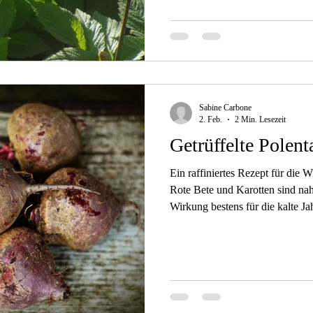
und Mineralstoffe. Mit den richt
sie auch für unseren Darm gut verträglich und verursachen keine
unangenehmen Blähungen oder 
können oft direkt vor der Haust
Sabine Carbone
2. Feb.
2 Min. Lesezeit
Getrüffelte Polen
Ein raffiniertes Rezept für die 
Rote Bete und Karotten sind nah
Wirkung bestens für die kalte J
der leichten Schärfe von roten Z
Marinade und frisch aus dem Ofe
verdauliche Polenta mit etwas Pa
glutenfrei, enthält wertvolle Bal
Magnesium, Kalium und Kiesels