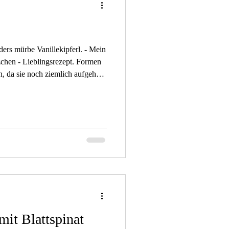
ders mürbe Vanillekipferl. - Mein
zchen - Lieblingsrezept. Formen
n, da sie noch ziemlich aufgehen
bsche kleine Plätzchen. Statt
auch natürliche Dattelsüße
att dem Alsan eine gute
0 g Alsan 250 g helles Dinkelmehl
e Mandeln 1 Prise Sal
it Blattspinat