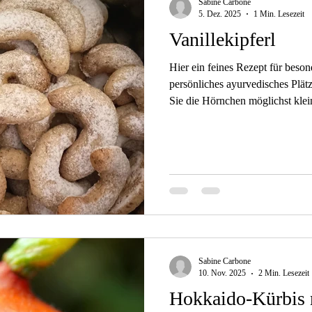
Sabine Carbone
5. Dez. 2025
1 Min. Lesezeit
Vanillekipferl
Hier ein feines Rezept für beson
persönliches ayurvedisches Plät
Sie die Hörnchen möglichst klei
beim Backen. So erhalten Sie hü
dem Rohzucker kann zur Hälfte 
verwendet werden. Ich nehme st
Markenbutter. Zutaten: rbis: 20
70 g Rohzucker 100 g gemahlen
Sabine Carbone
10. Nov. 2025
2 Min. Lesezeit
Hokkaido-Kürbis m