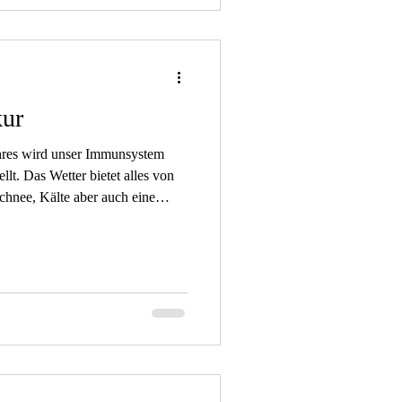
kur
ahres wird unser Immunsystem
llt. Das Wetter bietet alles von
hnee, Kälte aber auch eine
ie einen gerne leichtsinnig
Jahresende hin oft volle
mine, an denen noch so vieles
 ein oder andere grippale Infekt
munsystem nicht topp vorbe