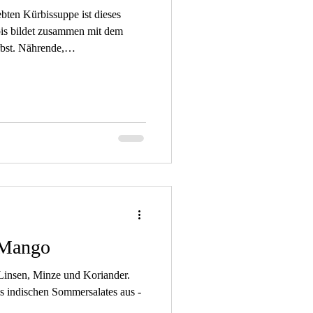
iebten Kürbissuppe ist dieses
is bildet zusammen mit dem
bst. Nährende,
erdauliche Eigenschaften treffen
ngshemmende und gegen
aften. Zutaten: Spinat: Kürbis:
ivenöl 1 TL Salz ½ TL
len 1 EL Dattel- oder Ahornsirup
 Mango
 Linsen, Minze und Koriander.
es indischen Sommersalates aus -