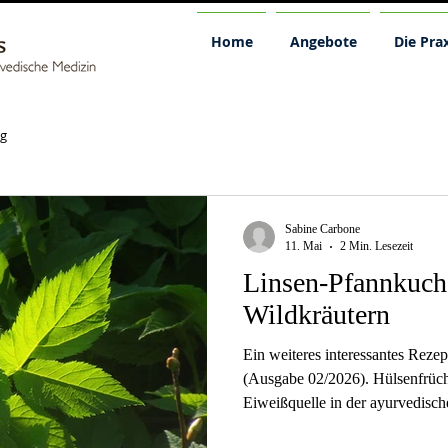
Home
Angebote
Die Prax
g
Sabine Carbone
11. Mai
2 Min. Lesezeit
Linsen-Pfannkuch
Wildkräutern
Ein weiteres interessantes Reze
(Ausgabe 02/2026). Hülsenfrücht
Eiweißquelle in der ayurvedisc
Eiweiß enthalten diese Nahrung