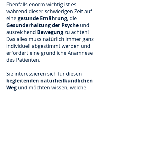
Ebenfalls enorm wichtig ist es
während dieser schwierigen Zeit auf
eine
gesunde Ernährung
, die
Gesunderhaltung der Psyche
und
ausreichend
Bewegung
zu achten!
Das alles muss natürlich immer ganz
individuell abgestimmt werden und
erfordert eine gründliche Anamnese
des Patienten.
Sie interessieren sich für diesen
begleitenden naturheilkundlichen
Weg
und möchten wissen, welche
Produkte empfehlenswert sind und
wie Sie am besten für sich sorgen
können?
Nehmen Sie gerne
Kontakt
zu mir
auf und lassen Sie sich kostenfrei
telefonisch beraten.